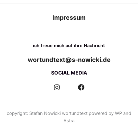
Impressum
ich freue mich auf ihre Nachricht
wortundtext@s-nowicki.de
SOCIAL MEDIA
I
F
n
a
s
c
t
e
a
b
copyright: Stefan Nowicki wortundtext powered by WP and
g
o
Astra
r
o
a
k